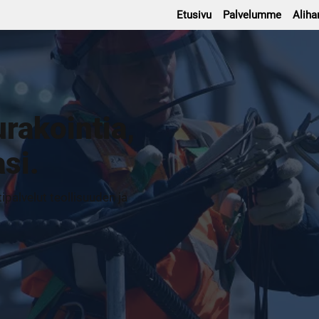
Etusivu
Palvelumme
Aliha
rakointia,
asi.
palvelut teollisuuden ja