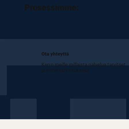
Prosessimme:
Ota yhteyttä
Kerro meille millaista palvelua tarvitset
ja mihin tarkoitukseen.