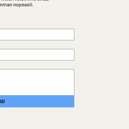
imman nopeasti.
tä!