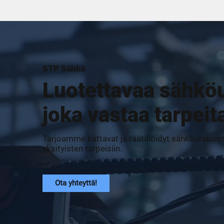
STP Sähkö
Luotettavaa sähköu
joka vastaa tarpeit
Tarjoamme kattavat ja räätälöidyt sähköurakointi
yksityisten tarpeisiin.
Ota yhteyttä!