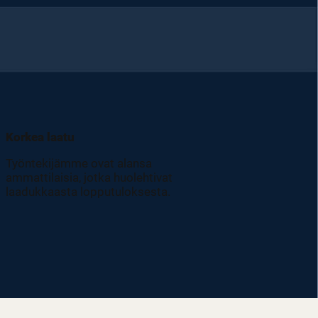
Korkea laatu
Työntekijämme ovat alansa
ammattilaisia, jotka huolehtivat
laadukkaasta lopputuloksesta.