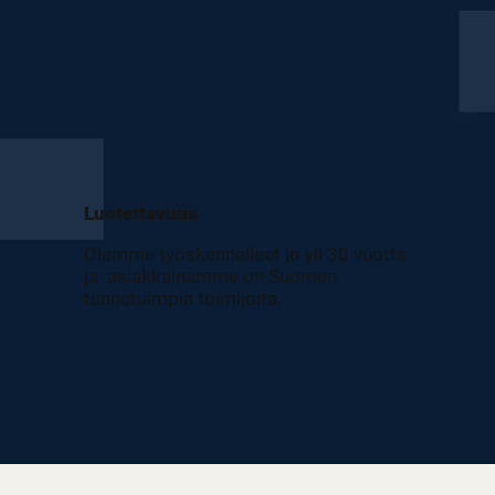
Luotettavuus
Olemme työskennelleet jo yli 30 vuotta
ja asiakkainamme on Suomen
tunnetuimpia toimijoita.