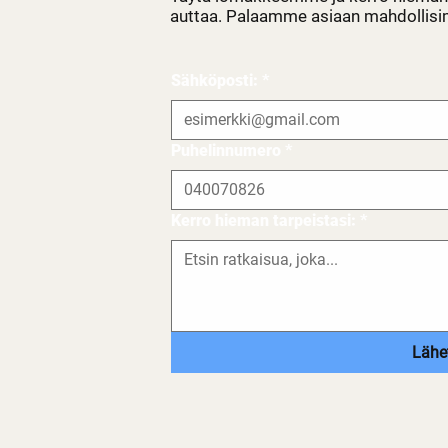
auttaa. Palaamme asiaan mahdollis
Sähköposti:
*
Puhelinnumero
*
Kerro hieman tarpeistasi:
*
Lähe