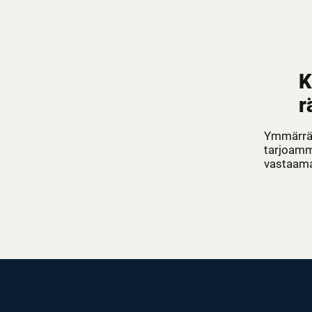
K
r
Ymmärrämm
tarjoamm
vastaamaa