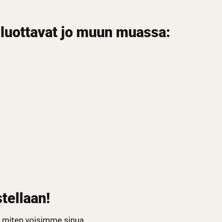
 luottavat jo muun muassa:
tellaan!
 miten voisimme sinua