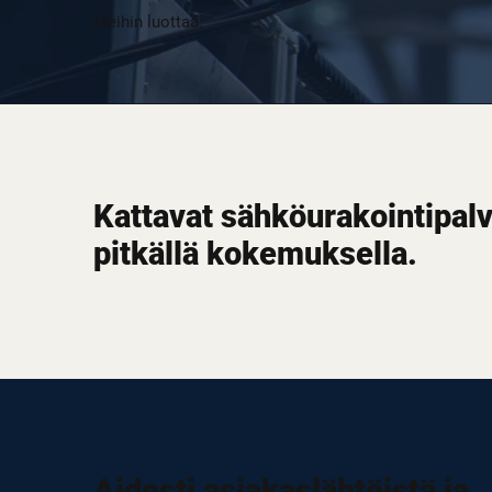
Meihin luottaa:
Kattavat sähköurakointipalv
pitkällä kokemuksella.
Aidosti asiakaslähtöistä ja