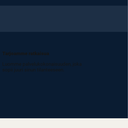
Tarjoamme ratkaisua
Luomme palvelukokonaisuuden, joka
sopii juuri sinun tilanteeseen.