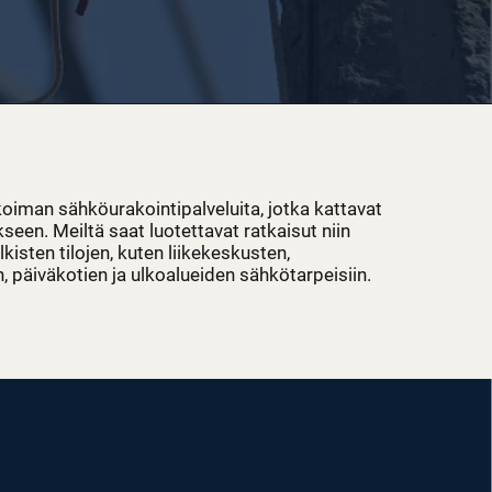
koiman sähköurakointipalveluita, jotka kattavat
een. Meiltä saat luotettavat ratkaisut niin
lkisten tilojen, kuten liikekeskusten,
, päiväkotien ja ulkoalueiden sähkötarpeisiin.