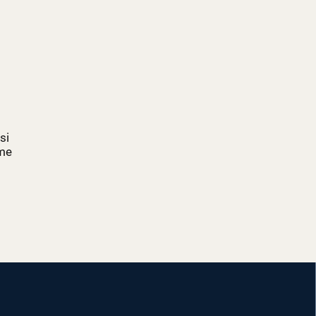
si
mme