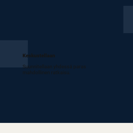
Keskustellaan
Suunnitellaan yhdessä paras
mahdollinen ratkaisu.