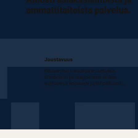
ammattitaitoista palvelua.
Joustavuus
Osaamme varautua muuttuviin
tilanteisiin ja reagoimme niiden
sattuessa nopeasti ja tehokkaasti.