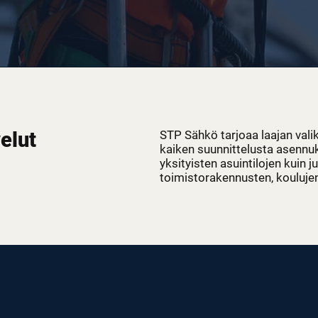
elut
STP Sähkö tarjoaa laajan vali
kaiken suunnittelusta asennuks
yksityisten asuintilojen kuin ju
toimistorakennusten, koulujen